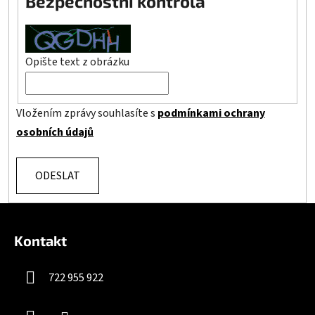
Bezpečnostní kontrola
Opište text z obrázku
Vložením zprávy souhlasíte s
podmínkami ochrany
osobních údajů
ODESLAT
Z
á
Kontakt
p
a
722 955 922
t
í