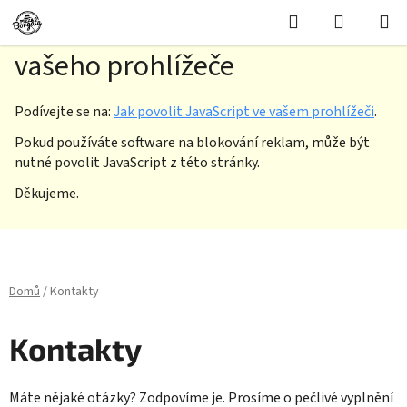
Hledat
NÁKUPN
Musíte změnit nastavení
KOŠÍK
vašeho prohlížeče
Podívejte se na:
Jak povolit JavaScript ve vašem prohlížeči
.
Pokud používáte software na blokování reklam, může být
nutné povolit JavaScript z této stránky.
Děkujeme.
Přejít
na
obsah
Domů
/
Kontakty
Kontakty
Máte nějaké otázky? Zodpovíme je. Prosíme o pečlivé vyplnění