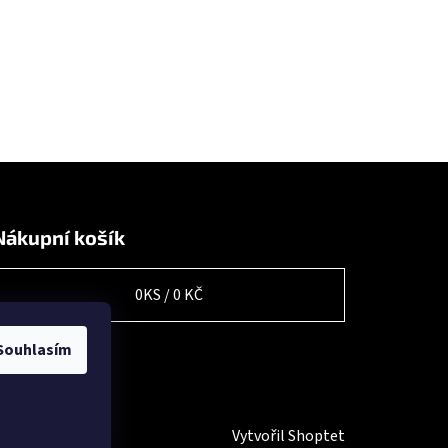
Nákupní košík
0
KS /
0 KČ
Souhlasím
Vytvořil Shoptet