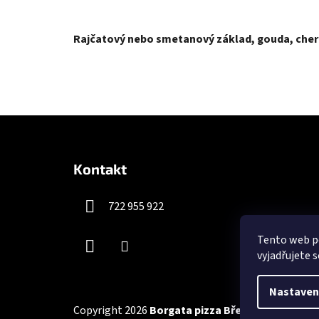
Rajčatový nebo smetanový základ, gouda, cherry
Z
á
Kontakt
p
a
722 955 922
t
í
Tento web p
vyjadřujete s
Nastaven
Copyright 2026
Borgata pizza Břeclav
. Všechna p